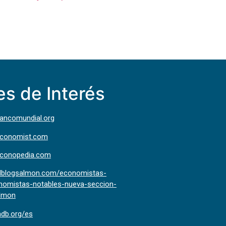
es de Interés
bancomundial.org
economist.com
econopedia.com
elblogsalmon.com/economistas-
nomistas-notables-nueva-seccion-
almon
adb.org/es