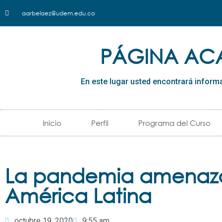
aarbelaez@udem.edu.co
PÁGINA AC
En este lugar usted encontrará inform
Inicio
Perfil
Programa del Curso
La pandemia amenaza 
América Latina
octubre 19, 2020
9:55 am